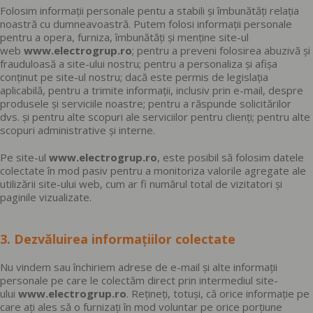
Folosim informații personale pentu a stabili și îmbunătăți relația
noastră cu dumneavoastră. Putem folosi informații personale
pentru a opera, furniza, îmbunătăți și menține site-ul
web
www.electrogrup.ro
; pentru a preveni folosirea abuzivă și
frauduloasă a site-ului nostru; pentru a personaliza și afișa
conținut pe site-ul nostru; dacă este permis de legislația
aplicabilă, pentru a trimite informații, inclusiv prin e-mail, despre
produsele și serviciile noastre; pentru a răspunde solicitărilor
dvs. și pentru alte scopuri ale serviciilor pentru clienți; pentru alte
scopuri administrative și interne.
Pe site-ul
www.electrogrup.ro
, este posibil să folosim datele
colectate în mod pasiv pentru a monitoriza valorile agregate ale
utilizării site-ului web, cum ar fi numărul total de vizitatori și
paginile vizualizate.
3. Dezvăluirea informațiilor colectate
Nu vindem sau închiriem adrese de e-mail și alte informații
personale pe care le colectăm direct prin intermediul site-
ului
www.electrogrup.ro
. Rețineți, totuși, că orice informație pe
care ați ales să o furnizați în mod voluntar pe orice porțiune