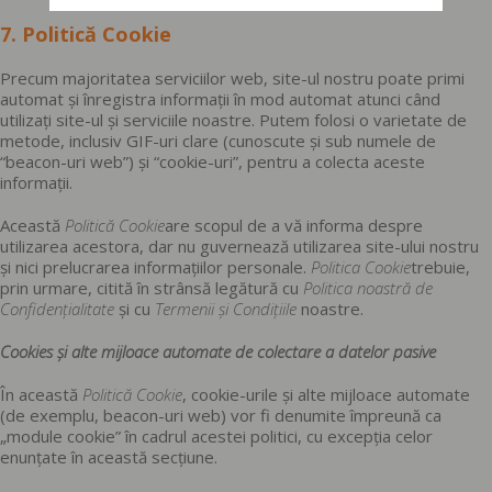
7. Politică Cookie
Precum majoritatea serviciilor web, site-ul nostru poate primi
automat și înregistra informații în mod automat atunci când
utilizați site-ul și serviciile noastre. Putem folosi o varietate de
metode, inclusiv GIF-uri clare (cunoscute și sub numele de
“beacon-uri web”) și “cookie-uri”, pentru a colecta aceste
informații.
Această
Politică Cookie
are scopul de a vă informa despre
utilizarea acestora, dar nu guvernează utilizarea site-ului nostru
și nici prelucrarea informațiilor personale.
Politica Cookie
trebuie,
prin urmare, citită în strânsă legătură cu
Politica noastră de
Confidențialitate
și cu
Termenii și Condițiile
noastre.
Cookies și alte mijloace automate de colectare a datelor pasive
În această
Politică Cookie
, cookie-urile și alte mijloace automate
(de exemplu, beacon-uri web) vor fi denumite împreună ca
„module cookie” în cadrul acestei politici, cu excepția celor
enunțate în această secțiune.