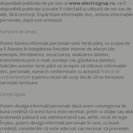
disponibilă publicului de pe site-ul
www.electrogrup.ro
, va fi
disponibilă publicului și poate fi colectată și utilizată de noi sau de
alții, fără restricții. Împărtășim informațiile dvs., inclusiv informațiile
personale, după cum urmează:
Furnizorii de servicii
Putem furniza informații personale unor terțe părți, cu scopul de
a fi folosite în îndeplinirea funcțiilor interne de afaceri (de
exemplu, întreținerea, securizarea, analizarea datelor,
transmiterea prin e-mail, sondaje sau găzduirea datelor).
Solictăm acestor terțe părți să accepte să utilizeze informațiile
dvs. personale, numai în conformitate cu această
Politică de
confidențialitate
și pentru niciun alt scop decât să ne furnizeze
serviciile necesare.
Cerințe legale
Putem divulga informații personale dacă avem convingerea de
bună credință că acest lucru este necesar, printr-o citație sau altă
ordonanță judiciară sau administrativă sau, altfel, cerut de lege.
În plus, putem divulga informații personale în care, cu bună-
credință, considerăm că este adecvat sau necesar să prevenim