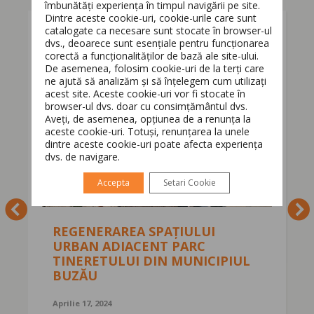
îmbunătăți experiența în timpul navigării pe site.
Dintre aceste cookie-uri, cookie-urile care sunt
catalogate ca necesare sunt stocate în browser-ul
dvs., deoarece sunt esențiale pentru funcționarea
corectă a funcționalităților de bază ale site-ului.
Switch The Language
De asemenea, folosim cookie-uri de la terți care
ne ajută să analizăm și să înțelegem cum utilizați
acest site. Aceste cookie-uri vor fi stocate în
browser-ul dvs. doar cu consimțământul dvs.
Aveți, de asemenea, opțiunea de a renunța la
Română
English
aceste cookie-uri. Totuși, renunțarea la unele
dintre aceste cookie-uri poate afecta experiența
dvs. de navigare.
Accepta
Setari Cookie
REGENERAREA SPAȚIULUI
URBAN ADIACENT PARC
TINERETULUI DIN MUNICIPIUL
BUZĂU
Aprilie 17, 2024