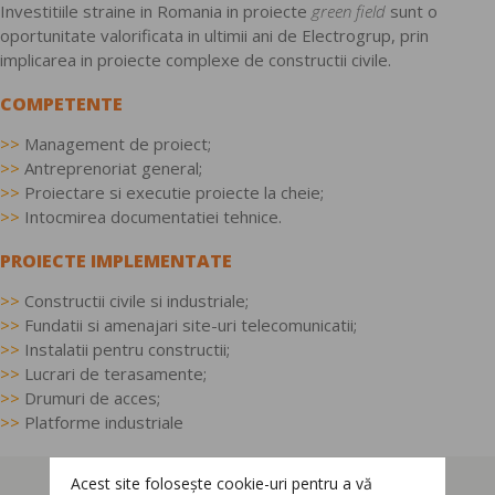
Investitiile straine in Romania in proiecte
green field
sunt o
oportunitate valorificata in ultimii ani de Electrogrup, prin
implicarea in proiecte complexe de constructii civile.
COMPETENTE
>>
Management de proiect;
>>
Antreprenoriat general;
>>
Proiectare si executie proiecte la cheie;
>>
Intocmirea documentatiei tehnice.
PROIECTE IMPLEMENTATE
>>
Constructii civile si industriale;
>>
Fundatii si amenajari site-uri telecomunicatii;
>>
Instalatii pentru constructii;
>>
Lucrari de terasamente;
>>
Drumuri de acces;
>>
Platforme industriale
Acest site folosește cookie-uri pentru a vă