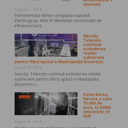
sezoane
august 7, 2018
Parteneriatul dintre compania clujeană
Electrogrup, lider în domeniul construcţiei de
infrastructură...
Netcity
Telecom
continuă
extinderea
rețelei
subterane
pentru fibră optică a Municipiului București
august 8, 2018
Netcity Telecom continuă extinderea rețelei
subterane pentru fibră optică a Municipiului
București c...
Patru burse,
fiecare a cate
15.000 de
euro, la EMBA
University of
Hull
august 8, 2018
Pentru cei care isi doresc un pas inainte in