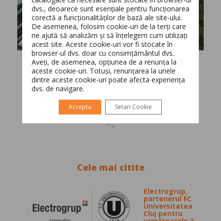
dvs., deoarece sunt esențiale pentru funcționarea
corectă a funcționalităților de bază ale site-ului.
Switch The Language
De asemenea, folosim cookie-uri de la terți care
ne ajută să analizăm și să înțelegem cum utilizați
acest site. Aceste cookie-uri vor fi stocate în
browser-ul dvs. doar cu consimțământul dvs.
Aveți, de asemenea, opțiunea de a renunța la
Română
English
aceste cookie-uri. Totuși, renunțarea la unele
dintre aceste cookie-uri poate afecta experiența
dvs. de navigare.
Accepta
Setari Cookie
Cele mai citite
Electrogrup,
partenerul FC
Universitatea
Cluj pentru
următoarele 3