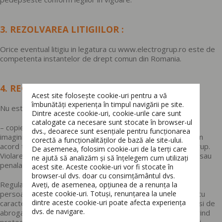
3. REZOLVAREA LITIGIILOR
:
Orice eventual litigiu in legatura cu www.electrogrup.ro este de
competenta instantelor de drept comun din Romania.
4. REGULI DE UTILIZARE
Acest site folosește cookie-uri pentru a vă
îmbunătăți experiența în timpul navigării pe site.
Nu este permisa:
Dintre aceste cookie-uri, cookie-urile care sunt
catalogate ca necesare sunt stocate în browser-ul
– copierea, multiplicarea, distribuirea, arhivarea textelor,
dvs., deoarece sunt esențiale pentru funcționarea
imaginilor, filmelor existente pe www.electrogrup.ro fara un
corectă a funcționalităților de bază ale site-ului.
acord transmis in prealabil, in mod scris, de catre Electrogrup.
Switch The Language
De asemenea, folosim cookie-uri de la terți care
Violarea acestei reguli atrage dupa sine raspunderea civila sau
ne ajută să analizăm și să înțelegem cum utilizați
penala.
acest site. Aceste cookie-uri vor fi stocate în
browser-ul dvs. doar cu consimțământul dvs.
Regulamentul nr. 679 din 27 aprilie 2016 privind protectia
Aveți, de asemenea, opțiunea de a renunța la
Română
English
aceste cookie-uri. Totuși, renunțarea la unele
persoanelor fizice in ceea ce priveste prelucrarea datelor cu
dintre aceste cookie-uri poate afecta experiența
caracter personal si privind libera circulatie a acestor date si de
dvs. de navigare.
abrogare a Directivei 95/46/CE (Regulamentul general privind
protectia datelor) este aplicabil incepand cu data de 25 mai