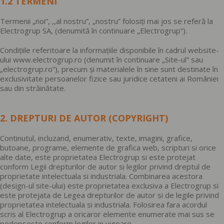
1.2 TERMENI
Termenii „noi”, ,,al nostru”, „nostru” folosiți mai jos se referă la
Electrogrup SA, (denumită în continuare „Electrogrup”).
Condițiile referitoare la informațiile disponibile în cadrul website-
ului www.electrogrup.ro (denumit în continuare „Site-ul” sau
„electrogrup.ro”), precum și materialele în sine sunt destinate în
exclusivitate persoanelor fizice sau juridice cetateni ai României
sau din străinătate.
2. DREPTURI DE AUTOR (COPYRIGHT)
Continutul, incluzand, enumerativ, texte, imagini, grafice,
butoane, programe, elemente de grafica web, scripturi si orice
alte date, este proprietatea Electrogrup si este protejat
conform Legii drepturilor de autor si legilor privind dreptul de
proprietate intelectuala si industriala. Combinarea acestora
(design-ul site-ului) este proprietatea exclusiva a Electrogrup si
este protejata de Legea drepturilor de autor si de legile privind
proprietatea intelectuala si industriala. Folosirea fara acordul
scris al Electrogrup a oricaror elemente enumerate mai sus se
pedepseste conform legilor in vigoare.