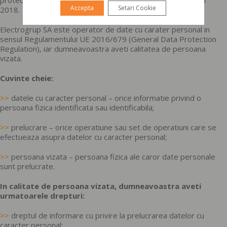
Accepta
Setari Cookie
2018.
Electrogrup SA este operator de date cu carater personal in
sensul Regulamentului UE 2016/679 (General Data Protection
Regulation), iar dumneavoastra aveti calitatea de persoana
vizata.
Cuvinte cheie:
>>
datele cu caracter personal – orice informatie privind o
persoana fizica identificata sau identificabila;
>>
prelucrare – orice operatiune sau set de operatiuni care se
efectueaza asupra datelor cu caracter personal;
>>
persoana vizata – persoana fizica ale caror date personale
sunt prelucrate.
In calitate de persoana vizata, dumneavoastra aveti
urmatoarele drepturi:
>>
dreptul de informare cu privire la prelucrarea datelor cu
caracter personal;