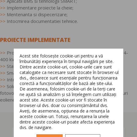
>>
Aplicatii BMS si tehnologii SMART;
>>
Implementare proiecte la cheie;
>>
Mentenanta si dispecerizare;
>>
Intocmirea documentatiei tehnice.
PROIECTE IMPLEMENTATE
>>
Proiectare, autorizare, implementare retele electrice 0,4-
Acest site folosește cookie-uri pentru a vă
400 kV;
îmbunătăți experiența în timpul navigării pe site.
>>
Statii de transformare;
Dintre aceste cookie-uri, cookie-urile care sunt
catalogate ca necesare sunt stocate în browser-ul
>>
Smart Metering;
dvs., deoarece sunt esențiale pentru funcționarea
>>
Integrare SCADA pentru grupuri de centrale;
corectă a funcționalităților de bază ale site-ului.
>>
Solutii pentru dezvoltarea si intretinerea de parcuri
Switch The Language
De asemenea, folosim cookie-uri de la terți care
fotovoltaice, centrale electrice pe baza de biomasa si parcuri
ne ajută să analizăm și să înțelegem cum utilizați
eoliene.
acest site. Aceste cookie-uri vor fi stocate în
browser-ul dvs. doar cu consimțământul dvs.
Aveți, de asemenea, opțiunea de a renunța la
Română
English
aceste cookie-uri. Totuși, renunțarea la unele
dintre aceste cookie-uri poate afecta experiența
dvs. de navigare.