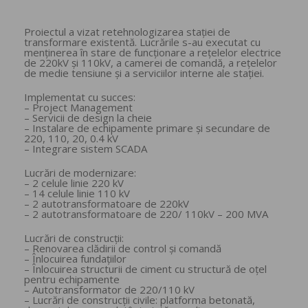
Proiectul a vizat retehnologizarea stației de
transformare existentă. Lucrările s-au executat cu
menținerea în stare de funcționare a rețelelor electrice
de 220kV și 110kV, a camerei de comandă, a rețelelor
de medie tensiune și a serviciilor interne ale stației.
Implementat cu succes:
– Project Management
– Servicii de design la cheie
– Instalare de echipamente primare și secundare de
220, 110, 20, 0.4 kV
– Integrare sistem SCADA
Lucrări de modernizare:
– 2 celule linie 220 kV
– 14 celule linie 110 kV
– 2 autotransformatoare de 220kV
– 2 autotransformatoare de 220/ 110kV – 200 MVA
Lucrări de construcții:
– Renovarea clădirii de control și comandă
– Înlocuirea fundațiilor
– Înlocuirea structurii de ciment cu structură de oțel
pentru echipamente
– Autotransformator de 220/110 kV
– Lucrări de construcții civile: platforma betonată,