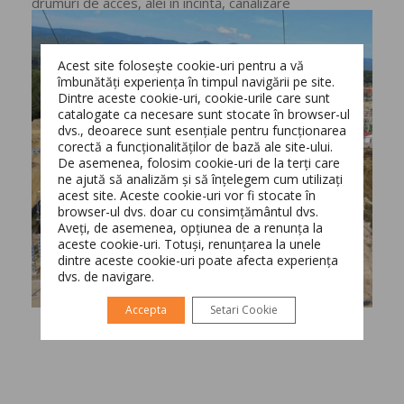
drumuri de acces, alei în incintă, canalizare
Acest site folosește cookie-uri pentru a vă
îmbunătăți experiența în timpul navigării pe site.
Dintre aceste cookie-uri, cookie-urile care sunt
catalogate ca necesare sunt stocate în browser-ul
dvs., deoarece sunt esențiale pentru funcționarea
corectă a funcționalităților de bază ale site-ului.
Switch The Language
De asemenea, folosim cookie-uri de la terți care
ne ajută să analizăm și să înțelegem cum utilizați
acest site. Aceste cookie-uri vor fi stocate în
browser-ul dvs. doar cu consimțământul dvs.
Aveți, de asemenea, opțiunea de a renunța la
Română
English
aceste cookie-uri. Totuși, renunțarea la unele
dintre aceste cookie-uri poate afecta experiența
dvs. de navigare.
Accepta
Setari Cookie