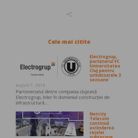
Cele mai citite
Electrogrup,
partenerul FC
Universitatea
Cluj pentru
următoarele 3
sezoane
august 7, 2018
Parteneriatul dintre compania clujeană
Electrogrup, lider în domeniul construcţiei de
infrastructură...
Netcity
Telecom
continuă
extinderea
rețelei
subterane