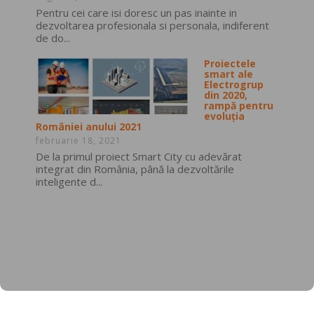
Pentru cei care isi doresc un pas inainte in
dezvoltarea profesionala si personala, indiferent
de do...
Proiectele
smart ale
Electrogrup
din 2020,
rampă pentru
evoluția
României anului 2021
februarie 18, 2021
De la primul proiect Smart City cu adevărat
integrat din România, până la dezvoltările
inteligente d...