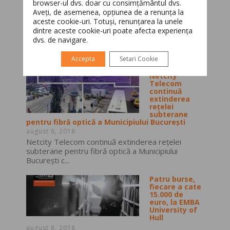
browser-ul dvs. doar cu consimțământul dvs.
Aveți, de asemenea, opțiunea de a renunța la
Română
English
aceste cookie-uri. Totuși, renunțarea la unele
dintre aceste cookie-uri poate afecta experiența
dvs. de navigare.
Cele mai citite
Accepta
Setari Cookie
Netcity
Telecom
continuă
extinderea
rețelei
subterane
pentru fibră optică a Municipiului București
august 8, 2018
Netcity Telecom continuă extinderea rețelei
subterane pentru fibră optică a Municipiului
București c...
Patru burse,
fiecare a cate
15.000 de
euro, la EMBA
University of
Hull
august 8, 2018