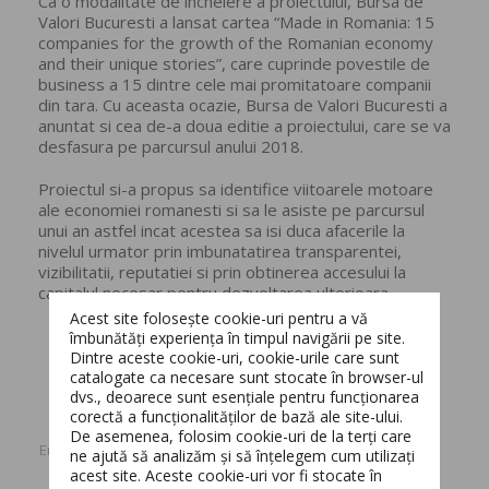
Ca o modalitate de incheiere a proiectului, Bursa de
Valori Bucuresti a lansat cartea “Made in Romania: 15
companies for the growth of the Romanian economy
and their unique stories”, care cuprinde povestile de
business a 15 dintre cele mai promitatoare companii
din tara. Cu aceasta ocazie, Bursa de Valori Bucuresti a
anuntat si cea de-a doua editie a proiectului, care se va
desfasura pe parcursul anului 2018.
Proiectul si-a propus sa identifice viitoarele motoare
ale economiei romanesti si sa le asiste pe parcursul
unui an astfel incat acestea sa isi duca afacerile la
nivelul urmator prin imbunatatirea transparentei,
vizibilitatii, reputatiei si prin obtinerea accesului la
capitalul necesar pentru dezvoltarea ulterioara.
Acest site folosește cookie-uri pentru a vă
îmbunătăți experiența în timpul navigării pe site.
Dintre aceste cookie-uri, cookie-urile care sunt
catalogate ca necesare sunt stocate în browser-ul
dvs., deoarece sunt esențiale pentru funcționarea
corectă a funcționalităților de bază ale site-ului.
Switch The Language
De asemenea, folosim cookie-uri de la terți care
Energy
Global
news
ne ajută să analizăm și să înțelegem cum utilizați
acest site. Aceste cookie-uri vor fi stocate în