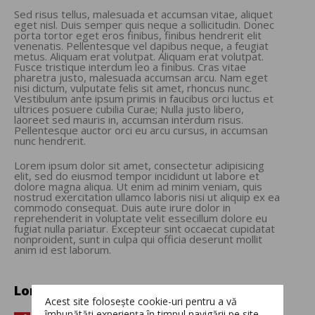
Sed risus tellus, malesuada et accumsan vitae, aliquet
eget nisl. Duis semper quis neque a sollicitudin. Donec
porta tortor eget eros finibus, finibus hendrerit elit
venenatis. Pellentesque vel dapibus neque, a feugiat
metus. Aliquam erat volutpat. Aliquam erat volutpat.
Fusce tristique interdum leo a finibus. Cras vitae
pharetra justo, malesuada accumsan arcu. Nam eget
nisi dictum, vulputate felis sit amet, rhoncus nunc.
Vestibulum ante ipsum primis in faucibus orci luctus et
ultrices posuere cubilia Curae; Nulla justo libero,
laoreet sed mauris in, accumsan interdum risus.
Pellentesque auctor orci eu arcu cursus, in accumsan
nunc hendrerit.
Lorem ipsum dolor sit amet, consectetur adipisicing
elit, sed do eiusmod tempor incididunt ut labore et
dolore magna aliqua. Ut enim ad minim veniam, quis
nostrud exercitation ullamco laboris nisi ut aliquip ex ea
commodo consequat. Duis aute irure dolor in
reprehenderit in voluptate velit essecillum dolore eu
fugiat nulla pariatur. Excepteur sint occaecat cupidatat
nonproident, sunt in culpa qui officia deserunt mollit
anim id est laborum.
Lorem ipsum dolor sit
Acest site folosește cookie-uri pentru a vă
îmbunătăți experiența în timpul navigării pe site.