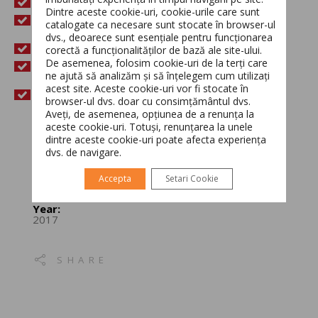
Nulla laoreet metus at eros porttitor elementum.
Dintre aceste cookie-uri, cookie-urile care sunt
Sed et purus eu dolor tempor fringilla eu eget
catalogate ca necesare sunt stocate în browser-ul
quam.
dvs., deoarece sunt esențiale pentru funcționarea
Curabitur ullamcorper ultricies nisi. Nam eget dui.
corectă a funcționalităților de bază ale site-ului.
Switch The Language
De asemenea, folosim cookie-uri de la terți care
Quisque euismod elit pellentesque massa
ne ajută să analizăm și să înțelegem cum utilizați
consequat.
acest site. Aceste cookie-uri vor fi stocate în
Sed non erat non est suscipit tincidunt.
browser-ul dvs. doar cu consimțământul dvs.
Aveți, de asemenea, opțiunea de a renunța la
Română
English
aceste cookie-uri. Totuși, renunțarea la unele
Project:
dintre aceste cookie-uri poate afecta experiența
Personal Training
dvs. de navigare.
Client:
Accepta
Setari Cookie
ABC Bank
Year:
2017
SHARE