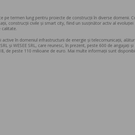
ate pe termen lung pentru proiecte de construcții în diverse domenii.
i, construcții civile și smart city, fiind un susținător activ al evoluției 
 calitate.
ctive în domeniul infrastructurii de energie și telecomunicații, alătur
L și WESEE SRL, care reunesc, în prezent, peste 600 de angajați și
2018, de peste 110 milioane de euro. Mai multe informații sunt disponibi