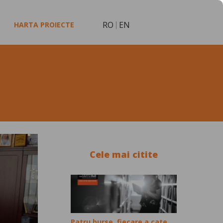
RO
EN
HARTA PROIECTE
Cele mai citite
Patru burse, fiecare a cate