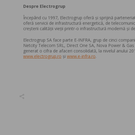
Despre Electrogrup
Începând cu 1997, Electrogrup oferă și sprijină parteneri
oferă servicii de infrastructură energetică, de telecomunicați
creșterii calității vieții printr-o infrastructură modernă și de
Electrogrup SA face parte E-INFRA, grup de cinci companii a
Netcity Telecom SRL, Direct One SA, Nova Power & Gas SR
generat o cifra de afaceri consolidată, la nivelul anului 
www.electrogrup.ro
și
www.e-infra.ro
.