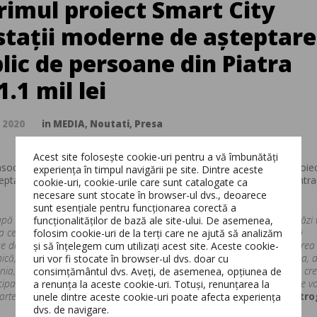
rimul proiect Smart City
stații moderne de așteptare
lic de persoane din Piatra
.1 mil lei
 2020
in
MEDIA
,
Noutati
,
Presa
Acest site folosește cookie-uri pentru a vă îmbunătăți
 asociere cu
Urban Scope
, anunță startul implementării primului proie
experiența în timpul navigării pe site. Dintre aceste
eptare a mijloacelor de transport public din
Piatra Neamț
, un contra
cookie-uri, cookie-urile care sunt catalogate ca
necesare sunt stocate în browser-ul dvs., deoarece
sunt esențiale pentru funcționarea corectă a
pă numeroase conferințe de specialitate și proiecte pilot, anunțăm astăzi 
funcționalităților de bază ale site-ului. De asemenea,
Switch The Language
 ce prevede integrarea mai multor soluții de tip Smart City, ce acoperă
folosim cookie-uri de la terți care ne ajută să analizăm
 dorește inteligent – de la mobilitate și arhitectură urbană, la măsurarea t
și să înțelegem cum utilizați acest site. Aceste cookie-
ormă unică, amplasată într-un centru de comandă modern. După părerea mea, 
uri vor fi stocate în browser-ul dvs. doar cu
ia, în cursa de a deveni un oraș inteligent, iar impactul se va vedea în cr
consimțământul dvs. Aveți, de asemenea, opțiunea de
Română
English
principal al dezvoltărilor urbane durabile. Avem convingerea că și alte orașe
a renunța la aceste cookie-uri. Totuși, renunțarea la
 partener cu experiență în astfel de implementări”
,
a declarat
CEO Electro
unele dintre aceste cookie-uri poate afecta experiența
dvs. de navigare.