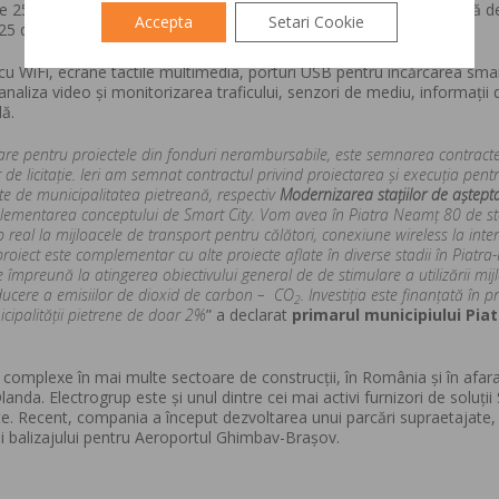
 pe 25 februarie 2020, demarează cu o etapa de proiectare, realizată 
Accepta
Setari Cookie
25 de luni.
e cu WiFi, ecrane tactile multimedia, porturi USB pentru încărcarea sm
analiza video și monitorizarea traficului, senzori de mediu, informații d
dă.
are pentru proiectele din fonduri nerambursabile, este semnarea contracte
r de licitație. Ieri am semnat contractul privind proiectarea și execuția pent
te de municipalitatea pietreană, respectiv
Modernizarea stațiilor de aștept
lementarea conceptului de Smart City. Vom avea în Piatra Neamț 80 de sta
 real la mijloacele de transport pentru călători, conexiune wireless la inter
oiect este complementar cu alte proiecte aflate în diverse stadii în Piatr
e împreună la atingerea obiectivului general de de stimulare a utilizării mij
educere a emisiilor de dioxid de carbon – CO
. Investiția este finanțată în p
2
cipalității pietrene de doar 2%
” a declarat
primarul municipiului Piat
 complexe în mai multe sectoare de construcții, în România și în afar
anda. Electrogrup este și unul dintre cei mai activi furnizori de soluții
vate. Recent, compania a început dezvoltarea unui parcări supraetajate,
și balizajului pentru Aeroportul Ghimbav-Brașov.