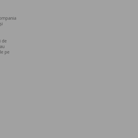
 Compania
și
i de
 au
le pe