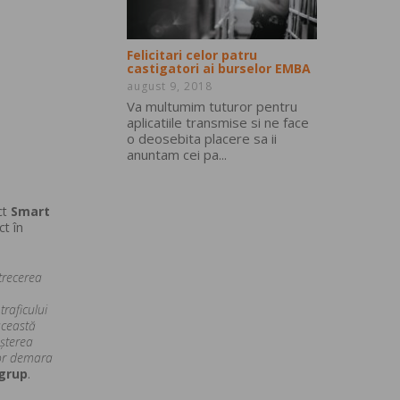
Felicitari celor patru
castigatori ai burselor EMBA
august 9, 2018
Va multumim tuturor pentru
aplicatiile transmise si ne face
o deosebita placere sa ii
anuntam cei pa...
ct
Smart
ct în
trecerea
raficului
această
eșterea
 vor demara
grup
.