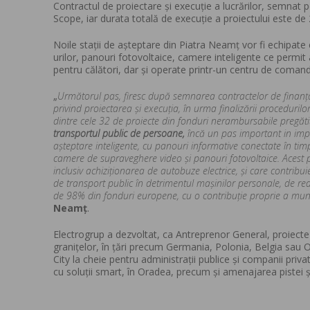
Contractul de proiectare și execuție a lucrărilor, semnat
Scope, iar durata totală de execuție a proiectului este de 
Noile stații de așteptare din Piatra Neamț vor fi echipat
urilor, panouri fotovoltaice, camere inteligente ce permit 
pentru călători, dar și operate printr-un centru de coman
„
Următorul pas, firesc după semnarea contractelor de finanț
privind proiectarea și execuția, în urma finalizării procedurilo
dintre cele 32 de proiecte din fonduri nerambursabile pregăti
transportul public de persoane,
încă un pas important in imp
așteptare inteligente, cu panouri informative conectate în timp
camere de supraveghere video și panouri fotovoltaice. Acest pr
inclusiv achiziționarea de autobuze electrice, și care contribui
de transport public în detrimentul mașinilor personale, de r
de 98% din fonduri europene, cu o contribuție proprie a muni
Neamț
.
Electrogrup a dezvoltat, ca Antreprenor General, proiecte
granițelor, în țări precum Germania, Polonia, Belgia sau Ol
City la cheie pentru administrații publice și companii pri
cu soluții smart, în Oradea, precum și amenajarea pistei 