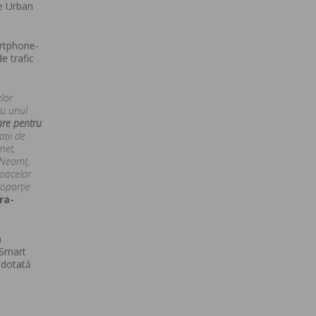
de Urban
artphone-
e trafic
lor
ru unul
are pentru
ții de
net,
a-Neamț,
loacelor
roporție
ra-
a
 Smart
 dotată