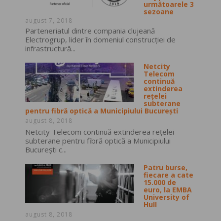
următoarele 3
sezoane
august 7, 2018
Parteneriatul dintre compania clujeană
Electrogrup, lider în domeniul construcţiei de
infrastructură...
Netcity
Telecom
continuă
extinderea
rețelei
subterane
pentru fibră optică a Municipiului București
august 8, 2018
Netcity Telecom continuă extinderea rețelei
subterane pentru fibră optică a Municipiului
București c...
Patru burse,
fiecare a cate
15.000 de
euro, la EMBA
University of
Hull
august 8, 2018