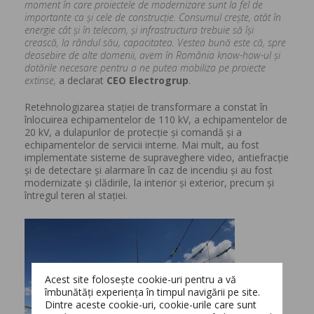
moment în care proiectele de modernizare sunt la fel de
importante ca și cele de construcție. Consumul crește, atât în
energie cât și în telecom, și infrastructura trebuie să își
crească, la rândul său, capacitatea. Vestea bună este că, spre
deosebire de alte domenii, avem în România know-how-ul și
dotările necesare pentru a ne putea mobiliza pe proiecte
extinse
,
a declarat
CEO Electrogrup
.
Retehnologizarea stației de transformare a constat în
înlocuirea echipamentelor de 110 kV, a echipamentelor de
20 kV, a dulapurilor de protecție și comandă și a
echipamentelor de servicii interne. Mai mult, au fost
implementate sisteme de supraveghere video, antiefracție
și de detectare și alarmare în caz de incendiu și au fost
modernizate și clădirile, la interior și exterior, precum și
întregul teren al stației.
Acest site folosește cookie-uri pentru a vă
îmbunătăți experiența în timpul navigării pe site.
Dintre aceste cookie-uri, cookie-urile care sunt