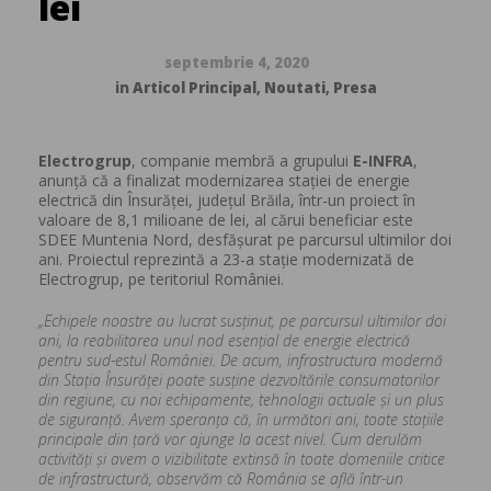
lei
septembrie 4, 2020
in
Articol Principal
,
Noutati
,
Presa
Electrogrup
, companie membră a grupului
E-INFRA
,
anunță că a finalizat modernizarea stației de energie
electrică din Însurăței, județul Brăila, într-un proiect în
valoare de 8,1 milioane de lei, al cărui beneficiar este
SDEE Muntenia Nord, desfășurat pe parcursul ultimilor doi
ani. Proiectul reprezintă a 23-a stație modernizată de
Electrogrup, pe teritoriul României.
„Echipele noastre au lucrat susținut, pe parcursul ultimilor doi
ani, la reabilitarea unul nod esențial de energie electrică
pentru sud-estul României. De acum, infrastructura modernă
din Stația Însurăței poate susține dezvoltările consumatorilor
din regiune, cu noi echipamente, tehnologii actuale și un plus
de siguranță. Avem speranța că, în următori ani, toate stațiile
principale din țară vor ajunge la acest nivel. Cum derulăm
activități și avem o vizibilitate extinsă în toate domeniile critice
de infrastructură, observăm că România se află într-un