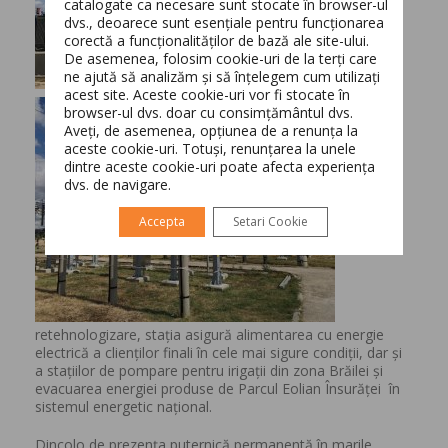
catalogate ca necesare sunt stocate în browser-ul
dvs., deoarece sunt esențiale pentru funcționarea
corectă a funcționalităților de bază ale site-ului.
Switch The Language
De asemenea, folosim cookie-uri de la terți care
ne ajută să analizăm și să înțelegem cum utilizați
acest site. Aceste cookie-uri vor fi stocate în
browser-ul dvs. doar cu consimțământul dvs.
Aveți, de asemenea, opțiunea de a renunța la
Prin
Română
English
aceste cookie-uri. Totuși, renunțarea la unele
aceasta
dintre aceste cookie-uri poate afecta experiența
dvs. de navigare.
Accepta
Setari Cookie
retehnologizare, stația asigură alimentarea cu energie
electrică a clienților finali în cele mai sigure condiții, dar și
a stațiilor de pompare pentru irigații din zona Brăilei și
evacuarea energiei produse de Parcul Eolian Însurăței în
sistemul energetic național.
Dincolo de prezența puternică permanentă în marile