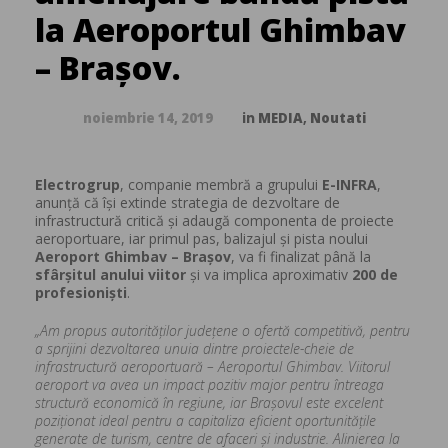
la Aeroportul Ghimbav
– Brașov.
noiembrie 14, 2019
in
MEDIA
,
Noutati
Electrogrup
, companie membră a grupului
E-INFRA
,
anunță că își extinde strategia de dezvoltare de
infrastructură critică și adaugă componenta de proiecte
aeroportuare, iar primul pas, balizajul și pista noului
Aeroport Ghimbav – Brașov
, va fi finalizat până la
sfârșitul anului viitor
și va implica aproximativ
200 de
profesioniști
.
„
Am propus autorităților județene o ofertă competitivă, pentru
a sprijini dezvoltarea unuia dintre proiectele-cheie de
infrastructură aeroportuară – Aeroportul Ghimbav. Viitorul
aeroport va avea un impact pozitiv major pentru întreaga
structură economică în regiune, iar Brașovul este excelent
poziționat ideal pentru a capitaliza eficient oportunitățile
generate de turism, centre de afaceri și industrie. Alinierea la