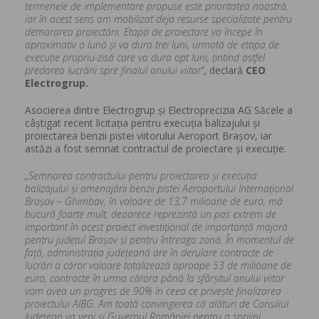
termenele de implementare propuse este prioritatea noastră,
iar în acest sens am mobilizat deja resurse specializate pentru
demararea proiectării. Etapa de proiectare va începe în
aproximativ o lună și va dura trei luni, urmată de etapa de
execuție propriu-zisă care va dura opt luni, țintind astfel
predarea lucrării spre finalul anului viitor”
, declară
CEO
Electrogrup.
Asocierea dintre Electrogrup și Electroprecizia AG Săcele a
câștigat recent licitația pentru execuția balizajului și
proiectarea benzii pistei viitorului Aeroport Brașov, iar
astăzi a fost semnat contractul de proiectare și execuție.
„Semnarea contractului pentru proiectarea și execuția
balizajului și amenajării benzii pistei Aeroportului Internațional
Brașov – Ghimbav, în valoare de 13,7 milioane de euro, mă
bucură foarte mult, deoarece reprezintă un pas extrem de
important în acest proiect investițional de importanță majoră
pentru județul Brașov și pentru întreaga zonă. În momentul de
față, administrația județeană are în derulare contracte de
lucrări a căror valoare totalizează aproape 53 de milioane de
euro, contracte în urma cărora până la sfârșitul anului viitor
vom avea un progres de 90% în ceea ce privește finalizarea
proiectului AIBG. Am toată convingerea că alături de Consiliul
Județean va veni și Guvernul României pentru a sprijini