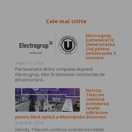
Cele mai citite
Electrogrup,
partenerul FC
Universitatea
Cluj pentru
următoarele 3
sezoane
august 7, 2018
Parteneriatul dintre compania clujeană
Electrogrup, lider în domeniul construcţiei de
infrastructură...
Netcity
Telecom
continuă
extinderea
rețelei
subterane
pentru fibră optică a Municipiului București
august 8, 2018
Netcity Telecom continuă extinderea rețelei