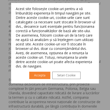
derularea acestor contracte, astfel încât în scurt timp Brașovul
să aibă aeroportul pe care-l merită și-l așteaptă de zeci de
Acest site folosește cookie-uri pentru a vă
ani”,
a spus
președintele Consiliului Județean Brașov.
îmbunătăți experiența în timpul navigării pe site.
Dintre aceste cookie-uri, cookie-urile care sunt
Rolul asocierii este acela de a realiza proiectarea și
catalogate ca necesare sunt stocate în browser-ul
execuția pentru balizaj – construcții și instalații, si pentru
dvs., deoarece sunt esențiale pentru funcționarea
amenajarea pistei – la aceasta provocare, Electrogrup va
corectă a funcționalităților de bază ale site-ului.
Switch The Language
folosi tehnologie de la ADB Safegate, unul dintre cei mai
De asemenea, folosim cookie-uri de la terți care
importanți producători din piața mondială de profil –
ne ajută să analizăm și să înțelegem cum utilizați
respectiv completarea acostamentului în zona de
acest site. Aceste cookie-uri vor fi stocate în
joncțiune a căii de rulare, amenajarea protecțiilor
browser-ul dvs. doar cu consimțământul dvs.
căminelor de canalizare ale balizajului și amenajarea
Aveți, de asemenea, opțiunea de a renunța la
Română
English
protecției pentru căminele de canalizare pluvială.
aceste cookie-uri. Totuși, renunțarea la unele
Dezvoltarea Aeroportului Internațional Brașov este primul
dintre aceste cookie-uri poate afecta experiența
mare proiect din regiune și deschide o serie de contribuții
dvs. de navigare.
majore la industrie.
Accepta
Setari Cookie
Echipele Electrogrup si-au demonstrat profesionismul în
domeniul dezvoltării de infrastructură, prin proiecte
complexe în țări precum Germania, Polonia, Belgia sau
Olanda, dovedind capacitate ridicată de livrare a lucrărilor
la termen și cu o calitate ridicată. Astfel, compania
contribuie la acoperirea nevoii naționale de construcție de
infrastructură durabilă, pe lângă contribuția în domeniile