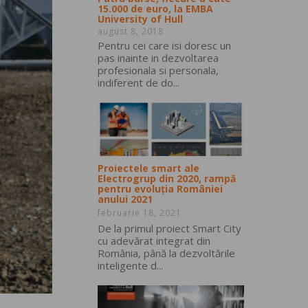
15.000 de euro, la EMBA
University of Hull
august 8, 2018
Pentru cei care isi doresc un
pas inainte in dezvoltarea
profesionala si personala,
indiferent de do...
Proiectele smart ale
Electrogrup din 2020, rampă
pentru evoluția României
anului 2021
februarie 18, 2021
De la primul proiect Smart City
cu adevărat integrat din
România, până la dezvoltările
inteligente d...