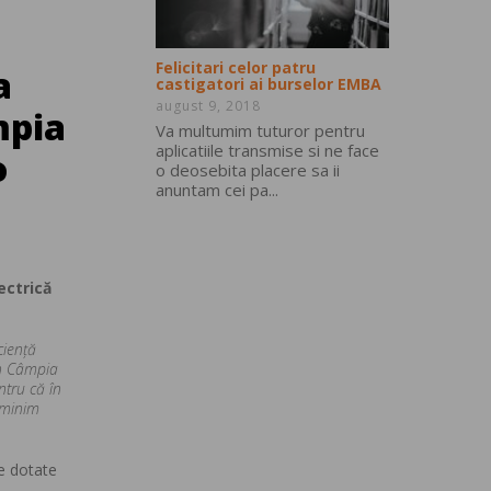
Felicitari celor patru
a
castigatori ai burselor EMBA
august 9, 2018
mpia
Va multumim tuturor pentru
aplicatiile transmise si ne face
o
o deosebita placere sa ii
anuntam cei pa...
ectrică
cienţă
în Câmpia
ntru că în
t minim
ce dotate