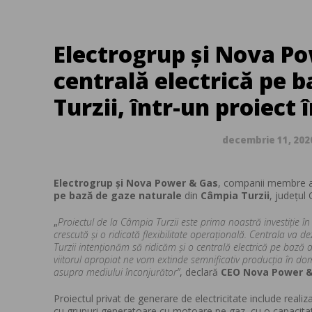
Electrogrup și Nova P
centrală electrică pe 
Turzii, într-un proiect
decembrie 11, 202
Electrogrup și Nova Power & Gas
, companii membre a
pe bază de gaze naturale
din
Câmpia Turzii
, judeţul 
„
Proiectul de la Câmpia Turzii este prima noastră investiție în
crescută şi o ridicată flexibilitate operaţională. Centrala va
Turzii intenționăm să ridicăm și o centrală electrică pe bază
viitorul apropiat ne vom extinde semnificativ producția în dom
asupra mediului înconjurător”
, declară
CEO Nova Power 
Proiectul privat de generare de electricitate include real
cu grupuri generatoare cu motoare pe gaz, cu o capacitate 