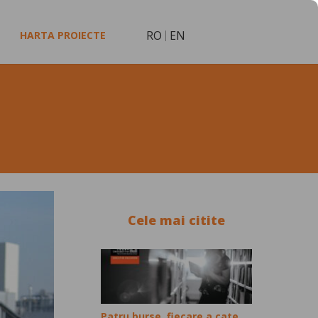
RO
EN
HARTA PROIECTE
Cele mai citite
Patru burse, fiecare a cate