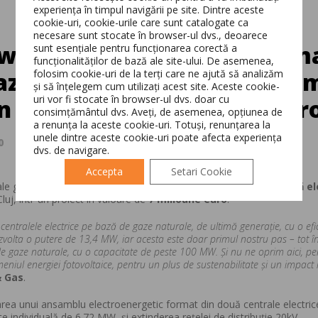
experiența în timpul navigării pe site. Dintre aceste
cookie-uri, cookie-urile care sunt catalogate ca
necesare sunt stocate în browser-ul dvs., deoarece
ower & Gas construiesc prim
sunt esențiale pentru funcționarea corectă a
funcționalităților de bază ale site-ului. De asemenea,
Switch The Language
folosim cookie-uri de la terți care ne ajută să analizăm
bază de gaze naturale, în Câ
și să înțelegem cum utilizați acest site. Aceste cookie-
uri vor fi stocate în browser-ul dvs. doar cu
 în valoare de 7 milioane eur
consimțământul dvs. Aveți, de asemenea, opțiunea de
Română
English
a renunța la aceste cookie-uri. Totuși, renunțarea la
unele dintre aceste cookie-uri poate afecta experiența
0
in
Articol Principal
,
Noutati
,
Presa
dvs. de navigare.
Accepta
Setari Cookie
le grupului
E-INFRA
, anunţă începerea lucrărilor la prima
centrală el
Cluj, într-un proiect în valoare de
7 milioane euro
.
 centralele electrice pe bază de gaze naturale, de ultimă generaţie, cu o efi
 dezvolta o putere de 13,4 MW, iar acesta este doar primul nostru pas – tot 
 de gaze naturale, cu o capacitate de peste 100 MW. Și nu ne oprim aici, pe
eniul energiei fotovoltaice, pentru un plus de sustenabilitate și un impac
& Gas
.
izarea unui ansamblu electroenergetic format din două centrale electri
individuală de 6.72 MW, şi extinderea reţelei de distribuţie 20kV.