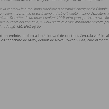
re va contribui la o mai bună stabilitate a sistemului energetic din Câmpia T
un pilon important în această zonă industrială aflată în plină dezvoltare, ia
ltare.
Discutăm de un proiect realizat 100% intra-grup, proiect cu care f
tructurii critice din România, cu unul dintre cele mai importante proiecte pr
”,
adaugă
CEO Electrogrup
.
decembrie, iar durata lucrărilor va fi de cinci luni. Centrala va fi local
aic cu capacitate de 6MW, deținut de Nova Power & Gas, care alimente