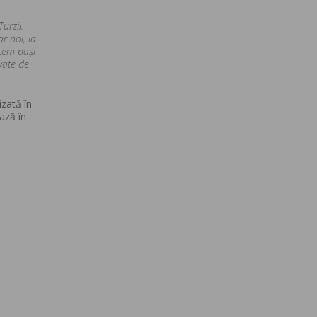
urzii.
r noi, la
acem pași
ivate de
izată în
ază în