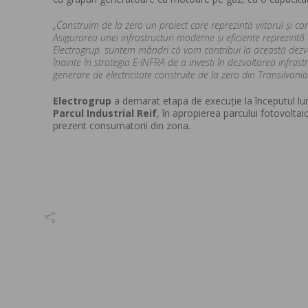
„Construim de la zero un proiect care reprezintă viitorul și ca
Asigurarea unei infrastructuri moderne şi eficiente reprezintă 
Electrogrup. suntem mândri că vom contribui la această dezvo
înainte în strategia E-INFRA de a investi în dezvoltarea infras
generare de electricitate construite de la zero din Transilvania
Electrogrup
a demarat etapa de execuție la începutul lunii 
Parcul Industrial Reif
, în apropierea parcului fotovolt
prezent consumatorii din zona.