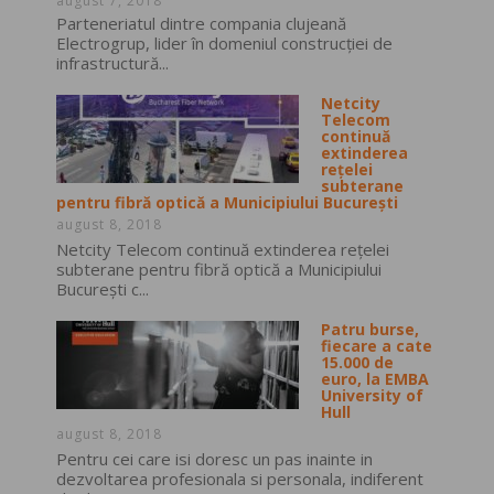
august 7, 2018
Parteneriatul dintre compania clujeană
Electrogrup, lider în domeniul construcţiei de
infrastructură...
Netcity
Telecom
continuă
extinderea
rețelei
subterane
pentru fibră optică a Municipiului București
august 8, 2018
Netcity Telecom continuă extinderea rețelei
subterane pentru fibră optică a Municipiului
București c...
Patru burse,
fiecare a cate
15.000 de
euro, la EMBA
University of
Hull
august 8, 2018
Pentru cei care isi doresc un pas inainte in
dezvoltarea profesionala si personala, indiferent