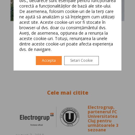
dvs., deoarece sunt esențiale pentru funcționarea
corectă a funcționalităților de bază ale site-ului.
Switch The Language
De asemenea, folosim cookie-uri de la terți care
ne ajută să analizăm și să înțelegem cum utilizați
acest site. Aceste cookie-uri vor fi stocate în
browser-ul dvs. doar cu consimțământul dvs.
Aveți, de asemenea, opțiunea de a renunța la
Română
English
aceste cookie-uri. Totuși, renunțarea la unele
dintre aceste cookie-uri poate afecta experiența
dvs. de navigare.
Accepta
Setari Cookie
Cele mai citite
Electrogrup,
partenerul FC
Universitatea
Cluj pentru
următoarele 3
sezoane