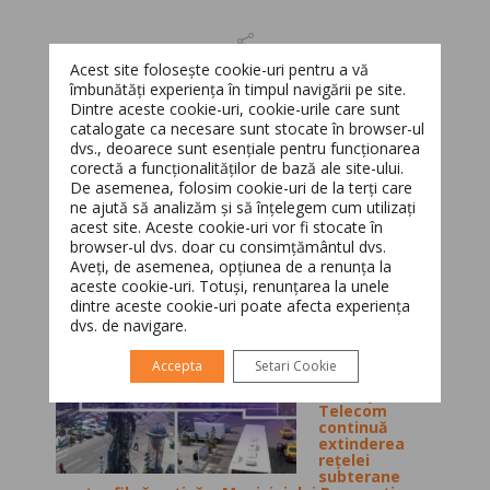
Acest site folosește cookie-uri pentru a vă
îmbunătăți experiența în timpul navigării pe site.
Dintre aceste cookie-uri, cookie-urile care sunt
catalogate ca necesare sunt stocate în browser-ul
Cele mai citite
dvs., deoarece sunt esențiale pentru funcționarea
corectă a funcționalităților de bază ale site-ului.
Switch The Language
De asemenea, folosim cookie-uri de la terți care
Electrogrup,
ne ajută să analizăm și să înțelegem cum utilizați
partenerul FC
Universitatea
acest site. Aceste cookie-uri vor fi stocate în
Cluj pentru
browser-ul dvs. doar cu consimțământul dvs.
următoarele 3
Aveți, de asemenea, opțiunea de a renunța la
sezoane
Română
English
aceste cookie-uri. Totuși, renunțarea la unele
august 7, 2018
dintre aceste cookie-uri poate afecta experiența
Parteneriatul dintre compania clujeană
dvs. de navigare.
Electrogrup, lider în domeniul construcţiei de
infrastructură...
Accepta
Setari Cookie
Netcity
Telecom
continuă
extinderea
rețelei
subterane