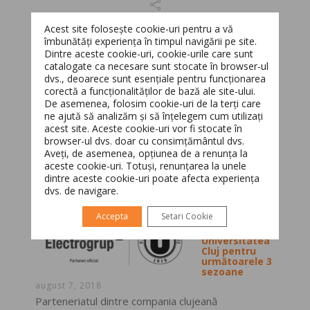
Acest site folosește cookie-uri pentru a vă
îmbunătăți experiența în timpul navigării pe site.
Dintre aceste cookie-uri, cookie-urile care sunt
Cele mai citite
catalogate ca necesare sunt stocate în browser-ul
dvs., deoarece sunt esențiale pentru funcționarea
corectă a funcționalităților de bază ale site-ului.
Netcity devine
Switch The Language
De asemenea, folosim cookie-uri de la terți care
parte a
ne ajută să analizăm și să înțelegem cum utilizați
grupului
acest site. Aceste cookie-uri vor fi stocate în
Electrogrup
browser-ul dvs. doar cu consimțământul dvs.
august 8, 2018
Aveți, de asemenea, opțiunea de a renunța la
Din luna
Română
English
aceste cookie-uri. Totuși, renunțarea la unele
februarie a acestui an, Netcity Telecom,
dintre aceste cookie-uri poate afecta experiența
operatorul reţelei subterane pentru fibră optică
dvs. de navigare.
a...
Accepta
Setari Cookie
Electrogrup,
partenerul FC
Universitatea
Cluj pentru
următoarele 3
sezoane
august 7, 2018
Parteneriatul dintre compania clujeană