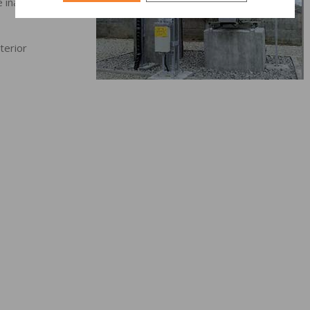
 inalta
terior