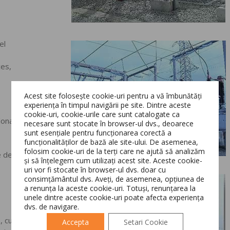
el
ces,
Acest site folosește cookie-uri pentru a vă îmbunătăți
experiența în timpul navigării pe site. Dintre aceste
cookie-uri, cookie-urile care sunt catalogate ca
donat
necesare sunt stocate în browser-ul dvs., deoarece
sunt esențiale pentru funcționarea corectă a
funcționalităților de bază ale site-ului. De asemenea,
Switch The Language
folosim cookie-uri de la terți care ne ajută să analizăm
e de
și să înțelegem cum utilizați acest site. Aceste cookie-
uri vor fi stocate în browser-ul dvs. doar cu
consimțământul dvs. Aveți, de asemenea, opțiunea de
Română
English
a renunța la aceste cookie-uri. Totuși, renunțarea la
unele dintre aceste cookie-uri poate afecta experiența
dvs. de navigare.
cu linii
Accepta
Setari Cookie