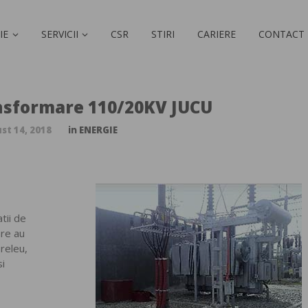
IE
SERVICII
CSR
STIRI
CARIERE
CONTACT
ansformare 110/20KV JUCU
st 14, 2018
in
ENERGIE
tii de
are au
 releu,
si